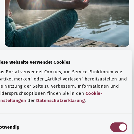
الة الصحية والرفاهية
Diese Webseite verwendet Cookies
ياضة أو التأمل؟ هناك تدابير مختلفة للتعامل مع الضغوط
Das Portal verwendet Cookies, um Service-Funktionen wie
وتر في الحياة اليومية، ولزيادة رفاهية الفرد أو لزيادة الراحة.
„Artikel merken“ oder „Artikel vorlesen“ bereitzustellen u
die Nutzung der Seite zu verbessern. Informationen und
فة المزيد
Widerspruchsoptionen finden Sie in den
Cookie-
Einstellungen
der
Datenschutzerklärung
.
E
Notwendig
i