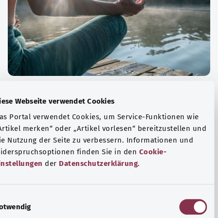
الة الصحية والرفاهية
Diese Webseite verwendet Cookies
ياضة أو التأمل؟ هناك تدابير مختلفة للتعامل مع الضغوط
Das Portal verwendet Cookies, um Service-Funktionen wie
وتر في الحياة اليومية، ولزيادة رفاهية الفرد أو لزيادة الراحة.
„Artikel merken“ oder „Artikel vorlesen“ bereitzustellen u
die Nutzung der Seite zu verbessern. Informationen und
فة المزيد
Widerspruchsoptionen finden Sie in den
Cookie-
Einstellungen
der
Datenschutzerklärung
.
E
Notwendig
i