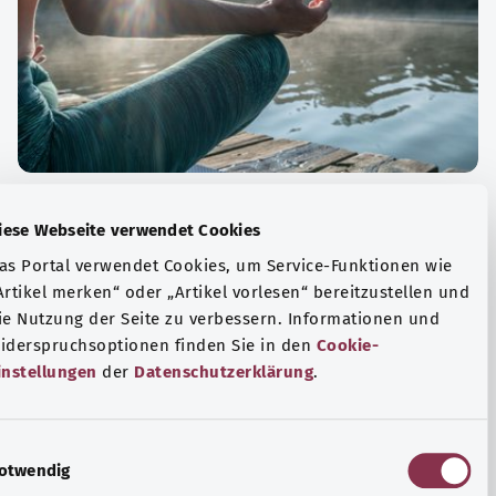
الة الصحية والرفاهية
Diese Webseite verwendet Cookies
ياضة أو التأمل؟ هناك تدابير مختلفة للتعامل مع الضغوط
Das Portal verwendet Cookies, um Service-Funktionen wie
وتر في الحياة اليومية، ولزيادة رفاهية الفرد أو لزيادة الراحة.
„Artikel merken“ oder „Artikel vorlesen“ bereitzustellen u
die Nutzung der Seite zu verbessern. Informationen und
فة المزيد
Widerspruchsoptionen finden Sie in den
Cookie-
Einstellungen
der
Datenschutzerklärung
.
E
Notwendig
i