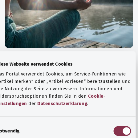
الة الصحية والرفاهية
Diese Webseite verwendet Cookies
ياضة أو التأمل؟ هناك تدابير مختلفة للتعامل مع الضغوط
Das Portal verwendet Cookies, um Service-Funktionen wie
وتر في الحياة اليومية، ولزيادة رفاهية الفرد أو لزيادة الراحة.
„Artikel merken“ oder „Artikel vorlesen“ bereitzustellen u
die Nutzung der Seite zu verbessern. Informationen und
فة المزيد
Widerspruchsoptionen finden Sie in den
Cookie-
Einstellungen
der
Datenschutzerklärung
.
E
Notwendig
i