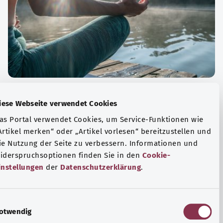
الة الصحية والرفاهية
Diese Webseite verwendet Cookies
ياضة أو التأمل؟ هناك تدابير مختلفة للتعامل مع الضغوط
Das Portal verwendet Cookies, um Service-Funktionen wie
وتر في الحياة اليومية، ولزيادة رفاهية الفرد أو لزيادة الراحة.
„Artikel merken“ oder „Artikel vorlesen“ bereitzustellen u
die Nutzung der Seite zu verbessern. Informationen und
فة المزيد
Widerspruchsoptionen finden Sie in den
Cookie-
Einstellungen
der
Datenschutzerklärung
.
E
Notwendig
i