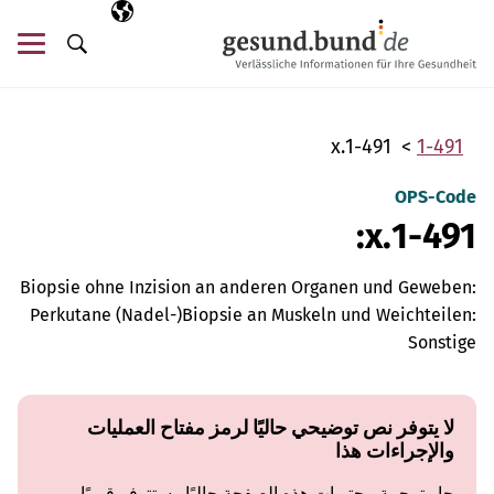
تخطي التنقل
AR
اللغة المختارة
قائ
البحث
1-491.x
1-491
OPS-Code
1-491.x:
Biopsie ohne Inzision an anderen Organen und Geweben:
Perkutane (Nadel-)Biopsie an Muskeln und Weichteilen:
Sonstige
لا يتوفر نص توضيحي حاليًا لرمز مفتاح العمليات
والإجراءات هذا
جارِ ترجمة محتويات هذه الصفحة حاليًا وستتوفر قريبًا