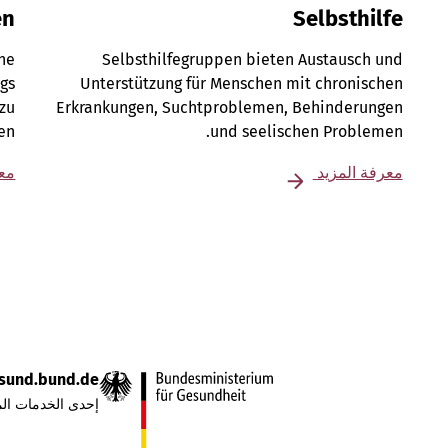
en
Selbsthilfe
ene
Selbsthilfegruppen bieten Austausch und
gs
Unterstützung für Menschen mit chronischen
 zu
Erkrankungen, Suchtproblemen, Behinderungen
en.
und seelischen Problemen.
معرفة المزيد
معر
sund.bund.de
إحدى الخدمات الم