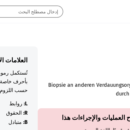
العلامات ال
تُستكمل رموز
بأحرف خاصة 
Biopsie an anderen Verdauungsorg
حسب اللزوم.
durch
L:
روابط
R:
الحقوق
ح العمليات والإجراءات هذا
B:
متبادل