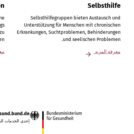
en
Selbsthilfe
ene
Selbsthilfegruppen bieten Austausch und
gs
Unterstützung für Menschen mit chronischen
 zu
Erkrankungen, Suchtproblemen, Behinderungen
en.
und seelischen Problemen.
معرفة المزيد
معر
sund.bund.de
إحدى الخدمات الم