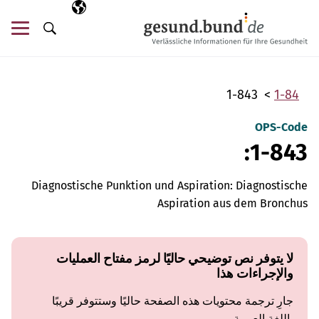
تخطي التنقل
AR
اللغة المختارة
قائ
البحث
1-843
1-84
OPS-Code
1-843:
Diagnostische Punktion und Aspiration: Diagnostische
Aspiration aus dem Bronchus
لا يتوفر نص توضيحي حاليًا لرمز مفتاح العمليات
والإجراءات هذا
جارِ ترجمة محتويات هذه الصفحة حاليًا وستتوفر قريبًا
باللغة العربية.