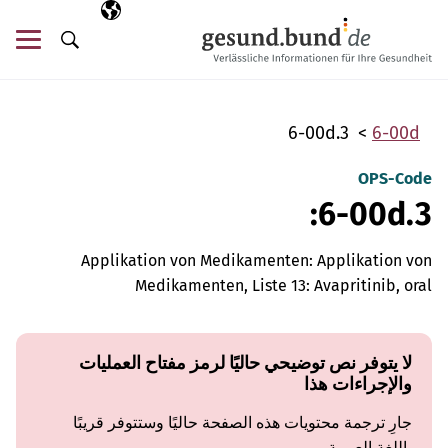
تخطي التنقل
AR
اللغة المختارة
قائ
البحث
6-00d.3
6-00d
OPS-Code
6-00d.3:
Applikation von Medikamenten: Applikation von
Medikamenten, Liste 13: Avapritinib, oral
لا يتوفر نص توضيحي حاليًا لرمز مفتاح العمليات
والإجراءات هذا
جارِ ترجمة محتويات هذه الصفحة حاليًا وستتوفر قريبًا
باللغة العربية.