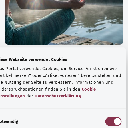
الة الصحية والرفاهية
Diese Webseite verwendet Cookies
ياضة أو التأمل؟ هناك تدابير مختلفة للتعامل مع الضغوط
Das Portal verwendet Cookies, um Service-Funktionen wie
وتر في الحياة اليومية، ولزيادة رفاهية الفرد أو لزيادة الراحة.
„Artikel merken“ oder „Artikel vorlesen“ bereitzustellen u
die Nutzung der Seite zu verbessern. Informationen und
فة المزيد
Widerspruchsoptionen finden Sie in den
Cookie-
Einstellungen
der
Datenschutzerklärung
.
E
Notwendig
i