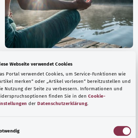
الة الصحية والرفاهية
Diese Webseite verwendet Cookies
ياضة أو التأمل؟ هناك تدابير مختلفة للتعامل مع الضغوط
Das Portal verwendet Cookies, um Service-Funktionen wie
وتر في الحياة اليومية، ولزيادة رفاهية الفرد أو لزيادة الراحة.
„Artikel merken“ oder „Artikel vorlesen“ bereitzustellen u
die Nutzung der Seite zu verbessern. Informationen und
فة المزيد
Widerspruchsoptionen finden Sie in den
Cookie-
Einstellungen
der
Datenschutzerklärung
.
E
Notwendig
i