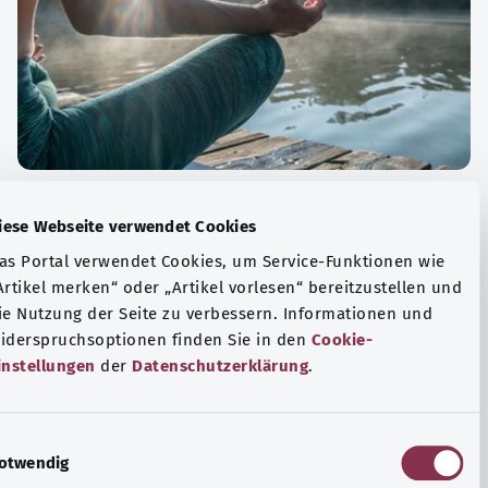
الة الصحية والرفاهية
Diese Webseite verwendet Cookies
ياضة أو التأمل؟ هناك تدابير مختلفة للتعامل مع الضغوط
Das Portal verwendet Cookies, um Service-Funktionen wie
وتر في الحياة اليومية، ولزيادة رفاهية الفرد أو لزيادة الراحة.
„Artikel merken“ oder „Artikel vorlesen“ bereitzustellen u
die Nutzung der Seite zu verbessern. Informationen und
فة المزيد
Widerspruchsoptionen finden Sie in den
Cookie-
Einstellungen
der
Datenschutzerklärung
.
E
Notwendig
i