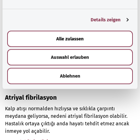
Önerilen yazılar
n
g
Details zeigen
s
a
u
Alle zulassen
s
w
Auswahl erlauben
a
h
l
Ablehnen
Atriyal fibrilasyon
Kalp atışı normalden hızlıysa ve sıklıkla çarpıntı
meydana geliyorsa, nedeni atriyal fibrilasyon olabilir.
Hastalık ortaya çıktığı anda hayatı tehdit etmez ancak
inmeye yol açabilir.