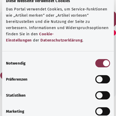
Diese Webseite verwendet Cookies
Das Portal verwendet Cookies, um Service-Funktionen
wie „Artikel merken“ oder „Artikel vorlesen“
bereitzustellen und die Nutzung der Seite zu
Bu yazıyı faydalı buldunuz
verbessern. Informationen und Widerspruchsoptionen
finden Sie in den
Cookie-
mu?
Einstellungen
der
Datenschutzerklärung
.
Evet
E
Notwendig
i
n
Hayır
w
Präferenzen
i
l
l
Statistiken
i
g
Kapsamlı bilgi
Marketing
u