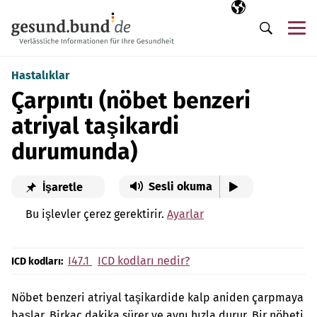
Gezinme menüsünü atla
Seçili dil
TR
Me
Arama
Hastalıklar
Çarpıntı (nöbet benzeri
atriyal taşikardi
durumunda)
Sesli okuma
İşaretle
Bu işlevler çerez gerektirir.
Ayarlar
I47.1
ICD kodları nedir?
ICD kodları:
Nöbet benzeri atriyal taşikardide kalp aniden çarpmaya
başlar. Birkaç dakika sürer ve aynı hızla durur. Bir nöbeti