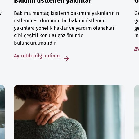
Bakımı üstlenen yakınlar
G
vi
Bakıma muhtaç kişilerin bakımını yakınlarının
Ge
üstlenmesi durumunda, bakımı üstlenen
ge
yakınlara yönelik haklar ve yardım olanakları
ge
gibi çeşitli konular göz önünde
mu
bulundurulmalıdır.
Ay
Ayrıntılı bilgi edinin