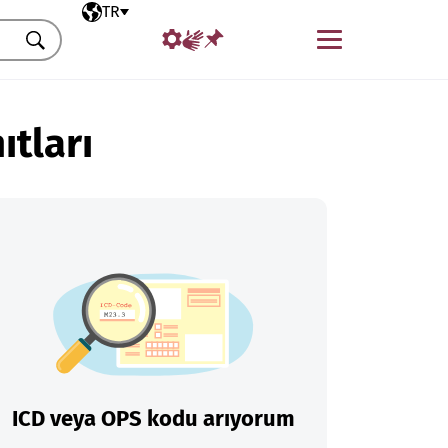
Seçili dil
TR
Menü
Ara
ıtları
ICD veya OPS kodu arıyorum