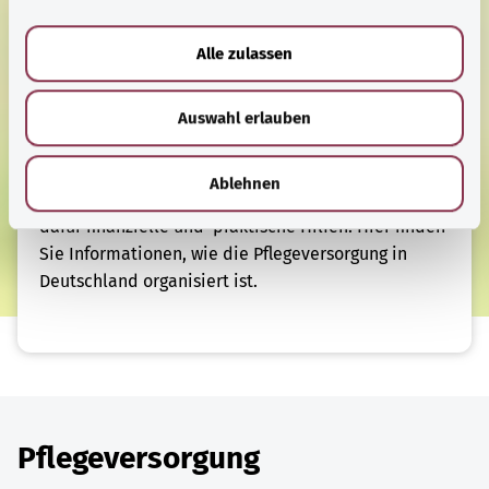
a
u
Alle zulassen
Pflege
s
Pflegeversorgung
w
Auswahl erlauben
a
Menschen mit Pflegebedarf sind häufig auf viel
h
Unterstützung angewiesen. Dies ist mit hohen
l
Ablehnen
Kosten verbunden. Verschiedene Stellen bieten
dafür finanzielle und praktische Hilfen. Hier finden
Sie Informationen, wie die Pflegeversorgung in
Deutschland organisiert ist.
Pflegeversorgung