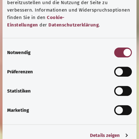
bereitzustellen und die Nutzung der Seite zu
verbessern. Informationen und Widerspruchsoptionen
finden Sie in den
Cookie-
Einstellungen
der
Datenschutzerklärung
.
E
Notwendig
i
n
w
Präferenzen
i
l
l
Statistiken
i
g
Marketing
u
n
g
Details zeigen
s