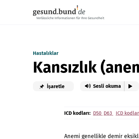
Gezinme menüsünü atla
Hastalıklar
Kansızlık (ane
Sesli okuma
İşaretle
ICD kodları:
D50
D63
ICD kodlar
Anemi genellikle demir eksikl