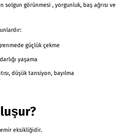
in solgun görünmesi , yorgunluk, baş ağrısı ve
unlardır:
ğrenmede güçlük çekme
 darlığı yaşama
ntısı, düşük tansiyon, bayılma
oluşur?
mir eksikliğidir.