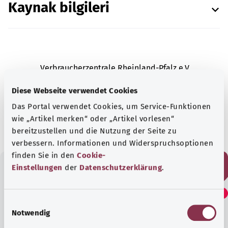
Kaynak bilgileri
Verbraucherzentrale Rheinland-Pfalz e.V.
(Rheinland-Pfalz Tüketici Danışma Merkezi) (VZ
Diese Webseite verwendet Cookies
RLP)
tarafından kontrol edilmiştir
Das Portal verwendet Cookies, um Service-Funktionen
Tarih:
01.01.2025
wie „Artikel merken“ oder „Artikel vorlesen“
bereitzustellen und die Nutzung der Seite zu
verbessern. Informationen und Widerspruchsoptionen
finden Sie in den
Cookie-
Einstellungen
der
Datenschutzerklärung
.
Bu yazıyı faydalı buldunuz
mu?
E
Notwendig
i
n