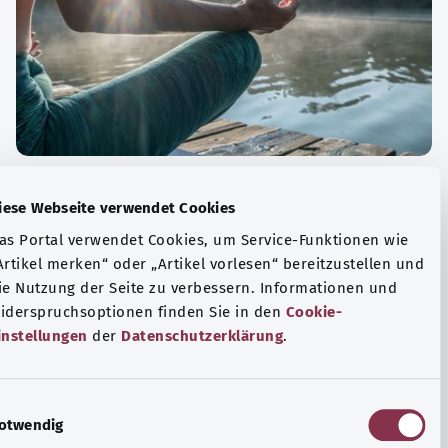
الة الصحية والرفاهية
Diese Webseite verwendet Cookies
ياضة أو التأمل؟ هناك تدابير مختلفة للتعامل مع الضغوط
Das Portal verwendet Cookies, um Service-Funktionen wie
وتر في الحياة اليومية، ولزيادة رفاهية الفرد أو لزيادة الراحة.
„Artikel merken“ oder „Artikel vorlesen“ bereitzustellen u
die Nutzung der Seite zu verbessern. Informationen und
فة المزيد
Widerspruchsoptionen finden Sie in den
Cookie-
Einstellungen
der
Datenschutzerklärung
.
E
Notwendig
i