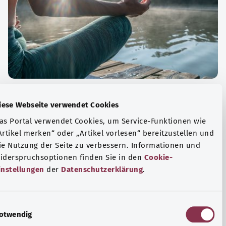
الة الصحية والرفاهية
Diese Webseite verwendet Cookies
ياضة أو التأمل؟ هناك تدابير مختلفة للتعامل مع الضغوط
Das Portal verwendet Cookies, um Service-Funktionen wie
وتر في الحياة اليومية، ولزيادة رفاهية الفرد أو لزيادة الراحة.
„Artikel merken“ oder „Artikel vorlesen“ bereitzustellen u
die Nutzung der Seite zu verbessern. Informationen und
فة المزيد
Widerspruchsoptionen finden Sie in den
Cookie-
Einstellungen
der
Datenschutzerklärung
.
E
Notwendig
i