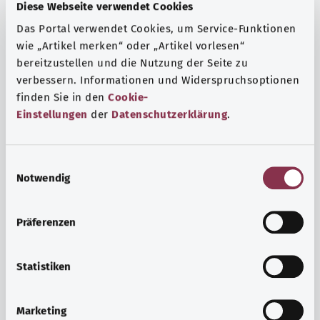
Fragen und eine intensive Lebenserfahrung. Welche
Diese Webseite verwendet Cookies
Beratungen und Untersuchungen Schwangere in
Das Portal verwendet Cookies, um Service-Funktionen
Anspruch nehmen können, erfahren Sie hier.
wie „Artikel merken“ oder „Artikel vorlesen“
Mehr erfahren
bereitzustellen und die Nutzung der Seite zu
verbessern. Informationen und Widerspruchsoptionen
finden Sie in den
Cookie-
Einstellungen
der
Datenschutzerklärung
.
E
Notwendig
i
n
w
Präferenzen
i
l
l
Statistiken
i
Psyche und Wohlbefinden
g
Marketing
u
Sport oder Meditation? Es gibt verschiedene