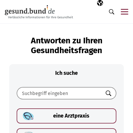
Navigation überspringen
Ausgewählte Sp
DE
Me
Suche
Antworten zu Ihren
Gesundheitsfragen
Ich suche
Suchen
eine Arztpraxis