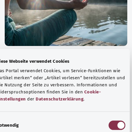
الة الصحية والرفاهية
Diese Webseite verwendet Cookies
ياضة أو التأمل؟ هناك تدابير مختلفة للتعامل مع الضغوط
Das Portal verwendet Cookies, um Service-Funktionen wie
وتر في الحياة اليومية، ولزيادة رفاهية الفرد أو لزيادة الراحة.
„Artikel merken“ oder „Artikel vorlesen“ bereitzustellen u
die Nutzung der Seite zu verbessern. Informationen und
فة المزيد
Widerspruchsoptionen finden Sie in den
Cookie-
Einstellungen
der
Datenschutzerklärung
.
E
Notwendig
i