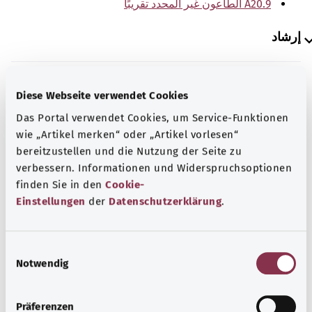
A20.9 الطاعون غير المحدد تقريبًا
إرشاد
المصدر
Diese Webseite verwendet Cookies
Das Portal verwendet Cookies, um Service-Funktionen
The explanations of ICD and OPS codes are provided by
wie „Artikel merken“ oder „Artikel vorlesen“
the non-profit organization “Was hab’ ich?”
bereitzustellen und die Nutzung der Seite zu
gemeinnützige GmbH on behalf of the Federal Ministry of
verbessern. Informationen und Widerspruchsoptionen
Health (BMG).
finden Sie in den
Cookie-
Einstellungen
der
Datenschutzerklärung
.
E
Notwendig
رجوع إلى الأعلى
i
n
w
Präferenzen