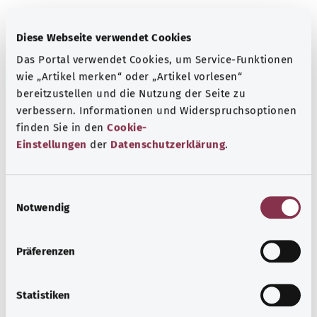
معرفة جيدة
Diese Webseite verwendet Cookies
المزيد من المقالات
Das Portal verwendet Cookies, um Service-Funktionen
wie „Artikel merken“ oder „Artikel vorlesen“
bereitzustellen und die Nutzung der Seite zu
verbessern. Informationen und Widerspruchsoptionen
finden Sie in den
Cookie-
Einstellungen
der
Datenschutzerklärung
.
E
Notwendig
i
n
w
Präferenzen
الأمراض المنقولة جنسيًا (STI): كيف تحمي نفسك
i
l
إلى جانب فيروس نقص المناعة البشرية (HIV)، توجد العديد من
l
Statistiken
الأمراض الأخرى التي تنتقل جنسيًا. وباتخاذ تدابير الحماية الملائمة،
i