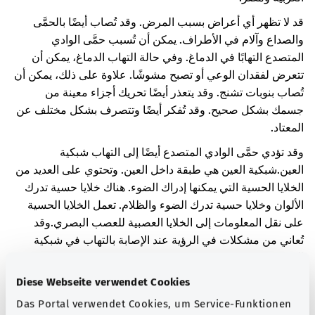
قد لا تظهر أي أعراض بسبب المرض. وقد تُصاب أيضًا بالحمَّى
والصداع وآلام في الأطراف. يمكن أن تُسبب حمَّى الوادي
المتصدع التهابًا في الدماغ. وفي حالة التهاب الدماغ، يمكن أن
تتعرض لفقدان الوعي أو تصبح مشوشًا. علاوة على ذلك، يمكن أن
تُصاب بنوبات تشنج. وقد يتعذر أيضًا تحريك أجزاء معينة من
جسمك بشكل صحيح. وقد تُفكر أيضًا وتتصرف بشكل مختلف عن
المعتاد.
وقد تؤدي حمَّى الوادي المتصدع أيضًا إلى التهاب شبكية
العين.
شبكية العين هي طبقة داخل العين. وتحتوي على العديد من
الخلايا الحسية التي يمكنها إدراك الضوء. هناك خلايا حسية تدرك
الألوان وخلايا حسية تدرك الضوء والظلام. تعمل الخلايا الحسية
على نقل المعلومات إلى الخلايا العصبية للعصب البصري.
وقد
تُعاني من مشكلات في الرؤية عند الإصابة بالتهاب في شبكية
العين.
Diese Webseite verwendet Cookies
ويمكن أن تُصاب أيضًا بالتهاب الكبد. وقد يؤدي ذلك إلى الإصابة
باليرقان أو النزيف.
الكبد عضو مهم في الجزء الأيمن العلوي من
Das Portal verwendet Cookies, um Service-Funktionen