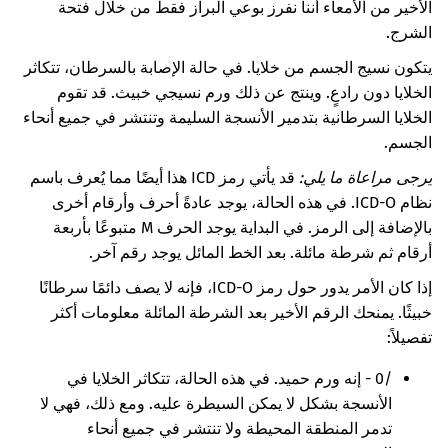
الأخير من الأمعاء أننا نفرز بوعي البراز فقط من خلال فتحة
الشرج.
يتكون نسيج الجسم من خلايا. في حالة الإصابة بالسرطان، تتكاثر
الخلايا دون رادعٍ. وينتج عن ذلك ورم نسيجي خبيث. قد تقوم
الخلايا السرطانية بتدمير الأنسجة السليمة وتنتشر في جميع أنحاء
الجسم.
يرجى مراعاة ما يلي:
قد يأتي رمز ICD هذا أيضًا مما يُعرف باسم
نظام ICD-O. في هذه الحالة، يوجد عادةً أحرف وأرقام أخرى
بالإضافة إلى الرمز. في البداية يوجد الحرف M متبوعًا بأربعة
أرقام ثم شرطة مائلة. بعد الخط المائل يوجد رقم آخر.
إذا كان الأمر يدور حول رمز ICD-O، فإنه لا يصف دائمًا سرطانًا
خبيثًا. يمنحك الرقم الأخير بعد الشرطة المائلة معلومات أكثر
تفصيلاً:
/0 - إنه ورم حميد. في هذه الحالة، تتكاثر الخلايا في
الأنسجة بشكل لا يمكن السيطرة عليه. ومع ذلك، فهي لا
تدمر المنطقة المحيطة ولا تنتشر في جميع أنحاء