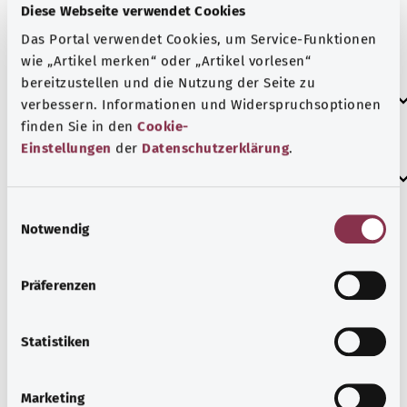
السيطرة عليه. ومع ذلك، لا يمكنك معرفة ما إذا كانت
Diese Webseite verwendet Cookies
هذه الخلايا جاءت في الأصل من المنطقة المصابة أم أنها
Das Portal verwendet Cookies, um Service-Funktionen
انتشرت هناك من مكان آخر في الجسم.
wie „Artikel merken“ oder „Artikel vorlesen“
bereitzustellen und die Nutzung der Seite zu
العلامات الإضافية
verbessern. Informationen und Widerspruchsoptionen
finden Sie in den
Cookie-
Einstellungen
der
Datenschutzerklärung
.
إرشاد
E
Notwendig
i
المصدر
n
w
مُقدم من شركة "Was hab’ ich?‎" ذات المسؤولية المحدودة غير
Präferenzen
i
الربحية بالنيابة عن الوزارة الاتحادية للصحة (BMG).
l
l
Statistiken
i
معرفة جيدة
g
Marketing