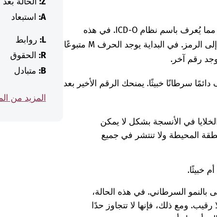
Z:
الحالة بعد
A:
استبعاد
قد يأتي رمز ICD هذا أيضًا مما يُعرف باسم نظام ICD-O. في هذه
L:
روابط
الحالة، يوجد عادةً أحرف وأرقام أخرى بالإضافة إلى الرمز. في البداية يوجد الحرف M متبوعًا
R:
الحقوق
وجد رقم آخر.
B:
متبادل
ل رمز ICD-O، فإنه لا يصف دائمًا سرطانًا خبيثًا. يمنحك الرقم الأخير بعد
المزيد من ال
ر الخلايا في الأنسجة بشكل لا يمكن
نطقة المحيطة ولا تنتشر في جميع
 بالنمو السرطاني. في هذه الحالة،
رقيب. ومع ذلك، فإنها لا تتجاوز حدًا