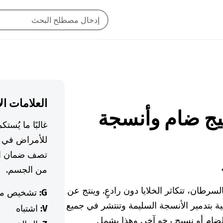
العلامات ال
 نسيج ضام وأنسجة
غالبًا ما يُس
للأمراض في ا
تصف ضمان ال
من الجسم.
سرطان، تتكاثر الخلايا دون رادعٍ. وينتج عن
G:
تشخيص م
ة بتدمير الأنسجة السليمة وتنتشر في جميع
V:
اشتباه
ضام أو نسيج رخو آخر. وهذا يشمل