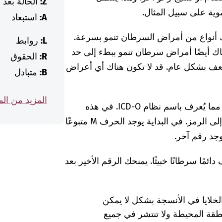
Z:
الحالة بعد
موية على سبيل المثال.
A:
استبعاد
اك أنواع من أمراض السرطان تنمو بسرعة.
L:
روابط
ناك أيضًا أمراض سرطان تنمو ببطء إلى حد
R:
الحقوق
الضعف بشكل عام. قد لا تكون هناك أي أعراض
B:
متبادل
المزيد من ال
قد يأتي رمز ICD هذا أيضًا مما يُعرف باسم نظام ICD-O. في هذه
الحالة، يوجد عادةً أحرف وأرقام أخرى بالإضافة إلى الرمز. في البداية يوجد الحرف M متبوعًا
وجد رقم آخر.
ل رمز ICD-O، فإنه لا يصف دائمًا سرطانًا خبيثًا. يمنحك الرقم الأخير بعد
ر الخلايا في الأنسجة بشكل لا يمكن
نطقة المحيطة ولا تنتشر في جميع