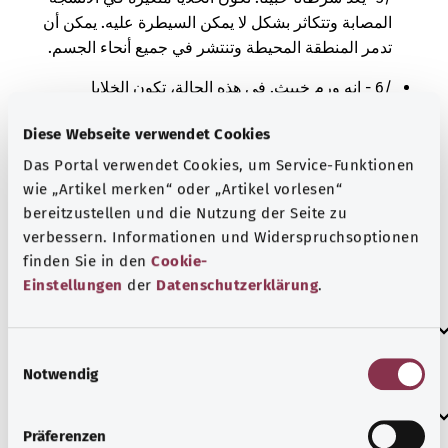
المصابة وتتكاثر بشكل لا يمكن السيطرة عليه. يمكن أن
تدمر المنطقة المحيطة وتنتشر في جميع أنحاء الجسم.
/6 - إنه ورم خبيث. في هذه الحالة، تكون الخلايا
السرطانية قد انتقلت من الموضع المصاب الأصلي إلى
Diese Webseite verwendet Cookies
موضع آخر في الجسم واستمرت في التكاثر هناك.
Das Portal verwendet Cookies, um Service-Funktionen
/9- إما أنه سرطان خبيث أو ورم خبيث. تكون الخلايا
wie „Artikel merken“ oder „Artikel vorlesen“
متغيرة في الأنسجة المصابة وتتكاثر بشكل لا يمكن
bereitzustellen und die Nutzung der Seite zu
السيطرة عليه. ومع ذلك، لا يمكنك معرفة ما إذا كانت
verbessern. Informationen und Widerspruchsoptionen
هذه الخلايا جاءت في الأصل من المنطقة المصابة أم أنها
finden Sie in den
Cookie-
انتشرت هناك من مكان آخر في الجسم.
Einstellungen
der
Datenschutzerklärung
.
العلامات الإضافية
E
Notwendig
i
n
إرشاد
w
Präferenzen