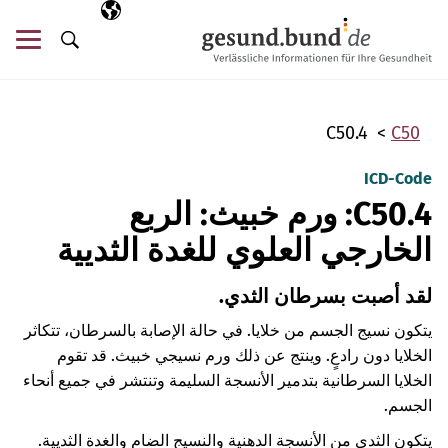
تخطي التنقل
AR
اللغة المختارة
قائ
البحث
C50.4
C50
ICD-Code
C50.4: ورم خبيث: الربع
الخارجي العلوي للغدة الثديية
لقد أصبت بسرطان الثدي.
يتكون نسيج الجسم من خلايا. في حالة الإصابة بالسرطان، تتكاثر
الخلايا دون رادعٍ. وينتج عن ذلك ورم نسيجي خبيث. قد تقوم
الخلايا السرطانية بتدمير الأنسجة السليمة وتنتشر في جميع أنحاء
الجسم.
يتكون الثدي من الأنسجة الدهنية والنسيج الضام والغدة الثديية.