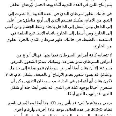
يتم إنتاج اللبن في الغدة الثديية أثناء وبعد الحمل لإرضاع الطفل.
في حالتك، تطور سرطان الثدي في الغدة الثديية. إذا نظرت إلى
الثدي من الأمام، يمكنك تقسيم الثدي إلى أربع مناطق: من أعلى
إلى الداخل ومن أسفل إلى الداخل باتجاه وسط الجسم ومن أعلى
إلى الخارج ومن أسفل إلى الخارج باتجاه الإبط. تقع الحلمة في
المنتصف بالضبط. في حالتك، ظهر سرطان الثدي بالجزء العلوي
من الخارج.
لا تتشابه كافة أمراض السرطان فيما بينها. فهناك أنواع من
أمراض السرطان تنمو بسرعة. ويمكنك عندئذٍ الشعور بالمرض
بسرعة. إلا أن هناك أيضًا أمراض سرطان تنمو ببطء إلى حد ما.
وعندئذٍ، قد يسود شعور بعدم الارتياح أو بالضعف بشكل عام. قد لا
تكون هناك أي أعراض في البداية.
مع سرطان الثدي، يمكن أن
تشعري أحيانًا بوجود كتلة في الثدي. قد يتغير أيضًا جلد أو شكل
الثدي. قد يلتهب الثدي أيضًا.
يرجى مراعاة ما يلي:
قد يأتي رمز ICD هذا أيضًا مما يُعرف باسم
نظام ICD-O. في هذه الحالة، يوجد عادةً أحرف وأرقام أخرى
بالإضافة إلى الرمز. في البداية يوجد الحرف M متبوعًا بأربعة