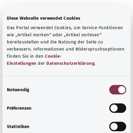
معرفة جيدة
Diese Webseite verwendet Cookies
المزيد من المقالات
Das Portal verwendet Cookies, um Service-Funktionen
wie „Artikel merken“ oder „Artikel vorlesen“
bereitzustellen und die Nutzung der Seite zu
verbessern. Informationen und Widerspruchsoptionen
finden Sie in den
Cookie-
Einstellungen
der
Datenschutzerklärung
.
E
Notwendig
i
n
w
Präferenzen
i
السكري من النوع الثاني
l
في حالة المرضى المصابين بالسكري من النوع الثاني، يرتفع
l
Statistiken
مستوى السكر في الدم لأن خلايا الجسم لا تمتص ما يكفي من