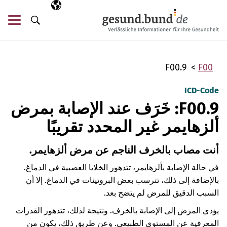
تخطي التنقل
AR
اللغة المختارة
قائ
البحث
F00.9
F00
ICD-Code
F00.9: خَرَف عند الإصابة بمرض
ألزهايمر غير المحدد تقريبًا
أنت مصاب بالخرف الناجم عن مرض ألزهايمر.
في حالة الإصابة بألزهايمر، تتدهور الخلايا العصبية في الدماغ.
بالإضافة إلى ذلك، تترسب بعض البروتينات في الدماغ. إلا أن
السبب الدقيق للمرض لم يتضح بعد.
يؤدي المرض إلى الإصابة بالخرف. ونتيجة لذلك، تتدهور القدرات
المعرفية عن المستوى الطبيعي. وعن طريق ذلك، يكون من