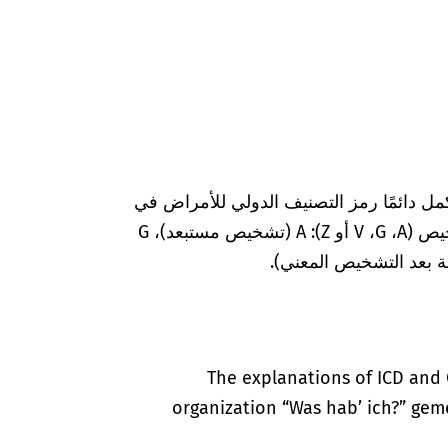
مل دائمًا رمز التصنيف الدولي للأمراض في
المستندات الطبية بعلامات إضافية لضمان التشخيص (A‏، G‏، V أو Z): A (تشخيص مستبعد)، G
The explanations of ICD and 
organization “Was hab’ ich?” gem