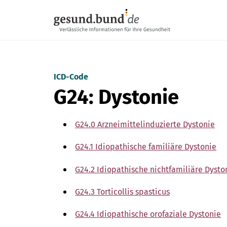
Navigation überspringen
ICD-Code
G24: Dystonie
G24.0 Arzneimittelinduzierte Dystonie
G24.1 Idiopathische familiäre Dystonie
G24.2 Idiopathische nichtfamiliäre Dysto
G24.3 Torticollis spasticus
G24.4 Idiopathische orofaziale Dystonie