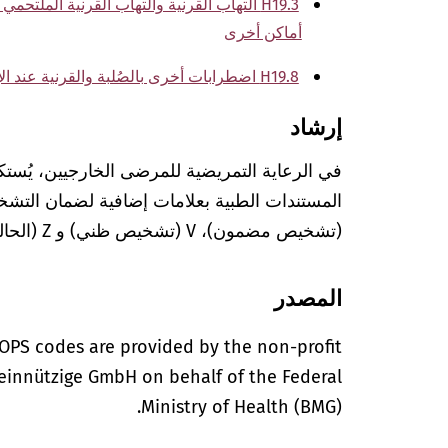
H19.3 التهاب القرنية والتهاب القرنية المل
أماكن أخرى
H19.8 اضطرابات أخرى بالصُلبة والقرنية عند الإصابة بأمراض مصنفة في أماكن أخرى
إرشاد
في الرعاية التمريضية للمرضى الخارجيين، يُستك
(تشخيص مضمون)، V (تشخيص ظني) و Z (الحالة بعد التشخيص المعني).
المصدر
OPS codes are provided by the non-profit
einnützige GmbH on behalf of the Federal
Ministry of Health (BMG).