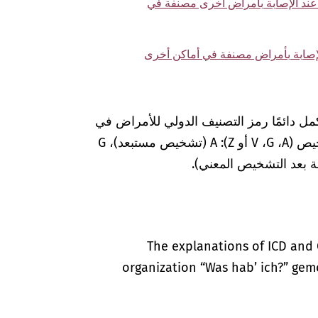
تحمي عند الإصابة بأمراض أخرى مصنفة في
مل دائمًا رمز التصنيف الدولي للأمراض في
المستندات الطبية بعلامات إضافية لضمان التشخيص (A‏، G‏، V أو Z): A (تشخيص مستبعد)، G
The explanations of ICD and 
organization “Was hab’ ich?” gem