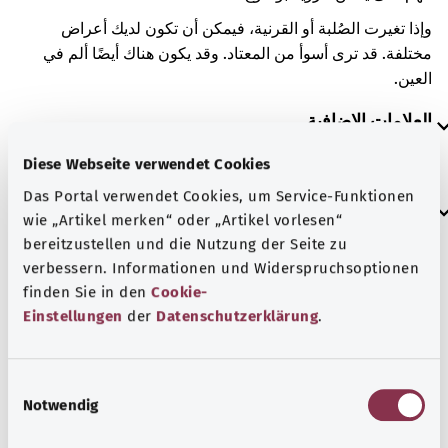
وإذا تغيرت الصُلبة أو القرنية، فيمكن أن تكون لديك أعراض
مختلفة. قد ترى أسوأ من المعتاد. وقد يكون هناك أيضًا ألم في
العين.
العلامات الإضافية
Diese Webseite verwendet Cookies
Das Portal verwendet Cookies, um Service-Funktionen
إرشاد
wie „Artikel merken“ oder „Artikel vorlesen“
bereitzustellen und die Nutzung der Seite zu
verbessern. Informationen und Widerspruchsoptionen
المصدر
finden Sie in den
Cookie-
Einstellungen
der
Datenschutzerklärung
.
مُقدم من شركة "Was hab’ ich?‎" ذات المسؤولية المحدودة غير
الربحية بالنيابة عن الوزارة الاتحادية للصحة (BMG).
E
Notwendig
i
n
رجوع إلى الأعلى