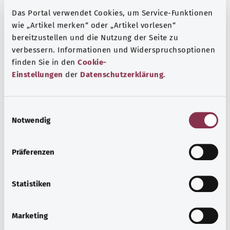
Das Portal verwendet Cookies, um Service-Funktionen
wie „Artikel merken“ oder „Artikel vorlesen“
bereitzustellen und die Nutzung der Seite zu
verbessern. Informationen und Widerspruchsoptionen
finden Sie in den
Cookie-
Einstellungen
der
Datenschutzerklärung
.
E
Notwendig
i
n
الالتهاب الرئوي
w
Präferenzen
عادة ما يكون الالتهاب الرئوي مصحوبًا بحمى شديدة مفاجئة
i
وسعال وضيق تنفس. وعادة ما يتعافى الأشخاص غير المصابين
l
بأمراض سابقة بعد عدة أسابيع.
l
Statistiken
i
معرفة المزيد
g
Marketing
u