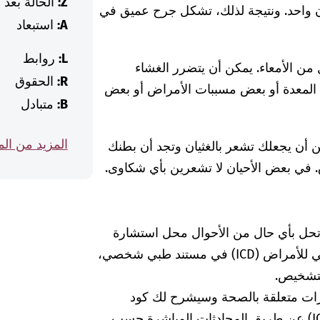
Z:
الحالة بعد
 واحد. ونتيجة لذلك، تشكل جرح عميق في
A:
استبعاد
L:
روابط
ن الأمعاء. يمكن أن يتضرر الغشاء
R:
الحقوق
المعدة أو بعض مسببات الأمراض أو بعض
B:
متبادل
المزيد من ال
ن أن يجعلك تشعر بالغثيان وتجد أن بطنك
. في بعض الأحيان لا تشعرين بأي شكاوى.
 تحل بأي حال من الأحوال محل استشارة
الطبيبة أو الطبيب. إذا وجدت كود التصنيف الدولي للأمراض (ICD) في مستند طبي شخصي،
لتشخيص.
رات متعلقة بالصحة وسيشرح لك كود
التشخيص الخاص بالتصنيف الدولي للأمراض (ICD) عن طريق المحادثات المباشرة حسب