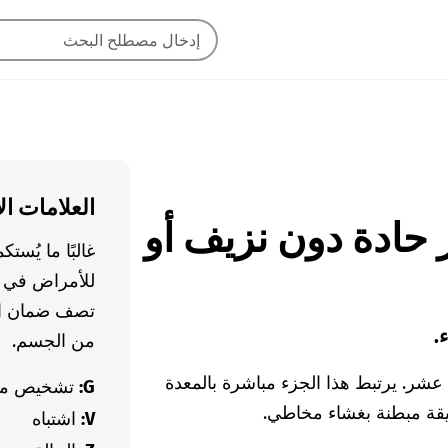
العلامات ال
عشر حادة دون نزيف أو
غالبًا ما يُس
للأمراض في ا
تصف ضمان ال
.
من الجسم.
نا عشر. يرتبط هذا الجزء مباشرة بالمعدة
G:
تشخيص م
دقيقة مبطنة بغشاء مخاطي.
V:
اشتباه