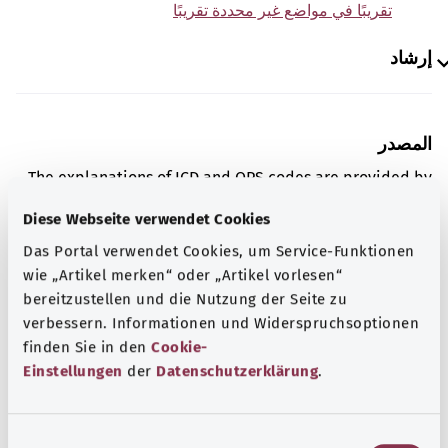
تقريبًا في مواضع غير محددة تقريبًا
إرشاد
المصدر
The explanations of ICD and OPS codes are provided by
the non-profit organization “Was hab’ ich?”
Diese Webseite verwendet Cookies
gemeinnützige GmbH on behalf of the Federal Ministry of
Das Portal verwendet Cookies, um Service-Funktionen
Health (BMG).
wie „Artikel merken“ oder „Artikel vorlesen“
bereitzustellen und die Nutzung der Seite zu
verbessern. Informationen und Widerspruchsoptionen
finden Sie in den
Cookie-
Einstellungen
der
Datenschutzerklärung
.
معرفة جيدة
المزيد من المقالات
E