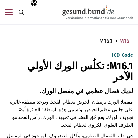
تخطي التنقل
AR
اللغة المختارة
قائ
البحث
M16.1
M16
ICD-Code
M16.1: تكلُس الورك الأولي
الآخر
لديك فصال عظمي في مفصل الورك.
مفصلا الورك يربطان الحوض بعظام الفخذ. وتوجد منطقة غائرة
على جانبي عظم الحوض. وتسمى هذه المنطقة الغائرة أيضًا
تجويف الورك. يقع حُق الفخذ في تجويف الورك. رأس الفخذ هو
الطرف العلوي الكروي لعظام الفخذ.
في حالة الفصال العظمي، يتآكل الغضروف الموجود في المفصل.