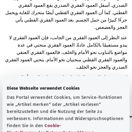
الصدري. أسفل العمود الفقري الصدري يقع العمود الفقري
القطني. كما أن العمود الفقري القطني أيضًا متحرك للغاية ويحمل
جزءًا كبيرًا من حمل الجسم. بعد العمود الفقري القطني يأتي
العجز والعصعص.
عند النظر إلى العمود الفقري من الجانب، فإن العمود الفقري لا
يبدو مستقيمًا بالكامل عادةً. العمود الفقري منحني في عدة
مواضع بالتناوب نحو الأمام والخلف. فالعمود الفقري العنقي
والعمود الفقري القطني منحنيان نحو الأمام. ينحني العمود الفقري
الصدري والعجز نحو الخلف.
انحنى عمودك الفقري للخلف كثيرًا في منطقة العجز أو العصعص.
والسبب في هذا مرض آخر.
Diese Webseite verwendet Cookies
إذا كان العمود الفقري منحنيًا بشكل مختلف عن الطبيعي، فقد
Das Portal verwendet Cookies, um Service-Funktionen
يُعاني المصاب من آلام الظهر، مثلاً.
wie „Artikel merken“ oder „Artikel vorlesen“
bereitzustellen und die Nutzung der Seite zu
العلامات الإضافية
verbessern. Informationen und Widerspruchsoptionen
finden Sie in den
Cookie-