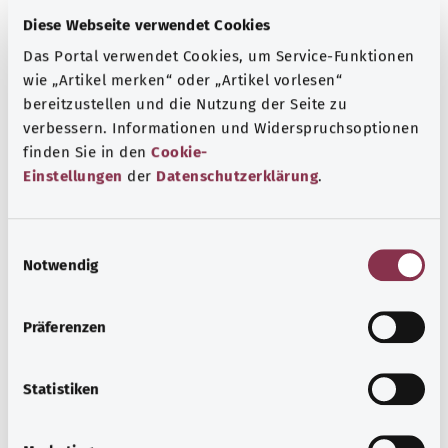
المزيد من المقالات
Diese Webseite verwendet Cookies
Das Portal verwendet Cookies, um Service-Funktionen
wie „Artikel merken“ oder „Artikel vorlesen“
bereitzustellen und die Nutzung der Seite zu
verbessern. Informationen und Widerspruchsoptionen
finden Sie in den
Cookie-
Einstellungen
der
Datenschutzerklärung
.
E
Notwendig
i
n
w
Präferenzen
مرض الزهري
i
l
الزهري عبارة عن مرض مُعدٍ منتشر على نطاق واسع في جميع
l
Statistiken
أنحاء العالم. يحدث المرض بسبب بكتيريا اللولبية الشاحبة، وهو
i
نوع من البكتيريا ينتقل بشكل رئيسي عن طريق الاتصال الجنسي.
g