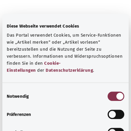
Diese Webseite verwendet Cookies
Das Portal verwendet Cookies, um Service-Funktionen
معرفة جيدة
wie „Artikel merken“ oder „Artikel vorlesen“
المزيد من المقالات
bereitzustellen und die Nutzung der Seite zu
verbessern. Informationen und Widerspruchsoptionen
finden Sie in den
Cookie-
Einstellungen
der
Datenschutzerklärung
.
E
Notwendig
i
n
w
Präferenzen
i
l