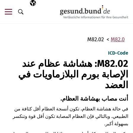
تخطي التنقل
AR
اللغة المختارة
قائ
البحث
M82.02
M82.0
ICD-Code
M82.02: هشاشة عظام عند
الإصابة بورم البلازماويات في
العضد
أنت مصاب بهشاشة العظام.
في حالة هشاشة العظام، تكون أنسجة العظام أقل كثافة من
الطبيعي. وبالتالي فإن العظام المصابة تكون أقل قوة وتنكسر
بسهولة أكبر.