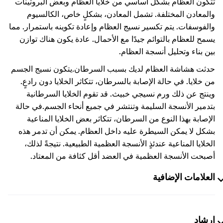
تتكون العظام بشكل أساسي من خلايا العظام وبعض البروتينات
والمعادن المختلفة. تشمل المعادن، بشكلٍ خاص، الكالسيوم
والفوسفات. يتم تكسير نسيج العظام وإعادة تكوينه باستمرار. مما
يسمح للعظام بالتوائم جيدًا مع الأحمال. عادة يكون هناك توازن
بين بناء وتحليل أنسجة العظام.
حدثت هشاشة العظام لديك بسبب السرطان.
يتكون نسيج الجسم
من خلايا. في حالة الإصابة بالسرطان، تتكاثر الخلايا دون رادعٍ.
وينتج عن ذلك ورم نسيجي خبيث. قد تقوم الخلايا السرطانية
بتدمير الأنسجة السليمة وتنتشر في جميع أنحاء الجسم.
في حالة
الإصابة بهذا النوع من السرطان، تتكاثر بعض الخلايا المناعية
بشكل لا يمكن السيطرة عليه داخل العظام. يمكن أن تدمر هذه
الخلايا المناعية عندئذٍ الأنسجة العظمية الطبيعية. نتيجةً لذلك،
أصبحت الأنسجة العظمية في العضد أقل كثافة من المعتاد.
العلامات الإضافية
إرشاد