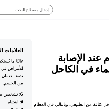
العلامات ال
ام عند الإصابة
غالبًا ما يُس
ماء في الكاحل
للأمراض في ا
تصف ضمان ال
من الجسم.
G:
تشخيص م
V:
اشتباه
 كثافة من الطبيعي. وبالتالي فإن العظام