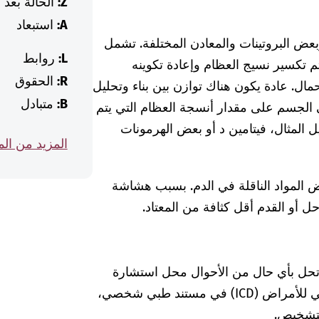
Z:
الحالة بعد
A:
استبعاد
عض البروتينات والمعادن المختلفة. تشمل
L:
روابط
م تكسير نسيج العظام وإعادة تكوينه
R:
الحقوق
حمال. عادة يكون هناك توازن بين بناء وتحليل
B:
متبادل
 الجسم على مقدار أنسجة العظام التي يتم
يل المثال، فيتامين د أو بعض الهرمونات
المزيد من ال
المواد الناقلة في الدم. بسبب هشاشة
 أو القدم أقل كثافة من المعتاد.
 تحل بأي حال من الأحوال محل استشارة
الطبيبة أو الطبيب. إذا وجدت كود التصنيف الدولي للأمراض (ICD) في مستند طبي شخصي،
لتشخيص.