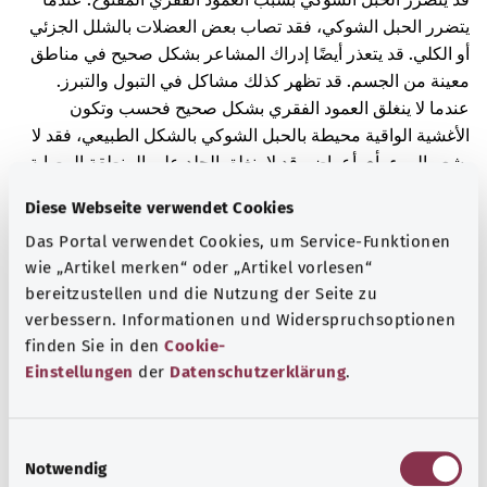
يتضرر الحبل الشوكي، فقد تصاب بعض العضلات بالشلل الجزئي
أو الكلي. قد يتعذر أيضًا إدراك المشاعر بشكل صحيح في مناطق
معينة من الجسم. قد تظهر كذلك مشاكل في التبول والتبرز.
عندما لا ينغلق العمود الفقري بشكل صحيح فحسب وتكون
الأغشية الواقية محيطة بالحبل الشوكي بالشكل الطبيعي، فقد لا
يشعر المرء بأي أعراض. قد لا ينغلق الجلد على المنطقة المصابة
من العمود الفقري بالكامل، أو قد يكون أكثر رقةً من الطبيعي.
Diese Webseite verwendet Cookies
في هذه الحالة، قد تبرز الأغشية الواقية من الحبل الشوكي مثل
Das Portal verwendet Cookies, um Service-Funktionen
الفقاعة. إذا انغلق الجلد فوق المنطقة المصابة، فقد يبدو بلونٍ
wie „Artikel merken“ oder „Artikel vorlesen“
أغمق من الطبيعي.
bereitzustellen und die Nutzung der Seite zu
نتيجةً لهذا التشوه الخلقي، تراكمت كمية كبيرة من السائل
verbessern. Informationen und Widerspruchsoptionen
النخاعي داخل الرأس.
finden Sie in den
Cookie-
Einstellungen
der
Datenschutzerklärung
.
هناك تجاويف تحتوي على السائل الدماغي النخاعي في الدماغ
وحوله، وحول النخاع الشوكي. يقوم السائل الدماغي النخاعي، من
بين أمور أخرى، بدور وسادة أو واقٍ للدماغ والنخاع الشوكي في
E
حالة حدوث الصدمات، كما أنه يغذي خلايا الدماغ.
Notwendig
i