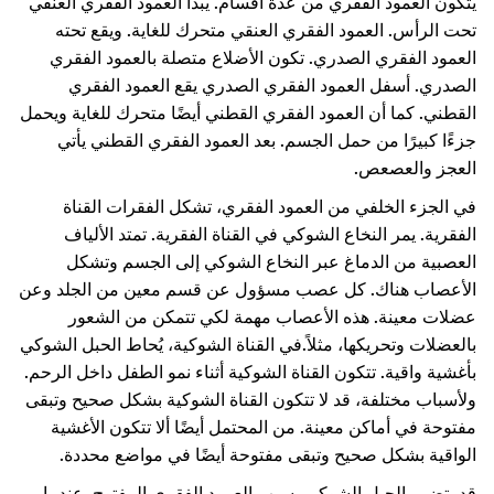
يتكون العمود الفقري من عدة أقسام. يبدأ العمود الفقري العنقي
تحت الرأس. العمود الفقري العنقي متحرك للغاية. ويقع تحته
العمود الفقري الصدري. تكون الأضلاع متصلة بالعمود الفقري
الصدري. أسفل العمود الفقري الصدري يقع العمود الفقري
القطني. كما أن العمود الفقري القطني أيضًا متحرك للغاية ويحمل
جزءًا كبيرًا من حمل الجسم. بعد العمود الفقري القطني يأتي
العجز والعصعص.
في الجزء الخلفي من العمود الفقري، تشكل الفقرات القناة
الفقرية. يمر النخاع الشوكي في القناة الفقرية. تمتد الألياف
العصبية من الدماغ عبر النخاع الشوكي إلى الجسم وتشكل
الأعصاب هناك. كل عصب مسؤول عن قسم معين من الجلد وعن
عضلات معينة. هذه الأعصاب مهمة لكي تتمكن من الشعور
بالعضلات وتحريكها، مثلاً.
في القناة الشوكية، يُحاط الحبل الشوكي
بأغشية واقية. تتكون القناة الشوكية أثناء نمو الطفل داخل الرحم.
ولأسباب مختلفة، قد لا تتكون القناة الشوكية بشكل صحيح وتبقى
مفتوحة في أماكن معينة. من المحتمل أيضًا ألا تتكون الأغشية
الواقية بشكل صحيح وتبقى مفتوحة أيضًا في مواضع محددة.
قد يتضرر الحبل الشوكي بسبب العمود الفقري المفتوح. عندما