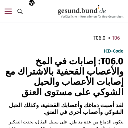
تخطي التنقل
AR
اللغة المختارة
قائ
البحث
T06.0
T06
ICD-Code
T06.0: إصابات في المخ
والأعصاب القحفية بالاشتراك مع
إصابات الأعصاب والحبل
الشوكي على مستوى العنق
لقد أصبت دماغك وأعصابك القحفية، وكذلك الحبل
الشوكي وأعصاب أخرى في العنق.
يتكون الدماغ من عدة مناطق. على سبيل المثال، يحدث التفكير