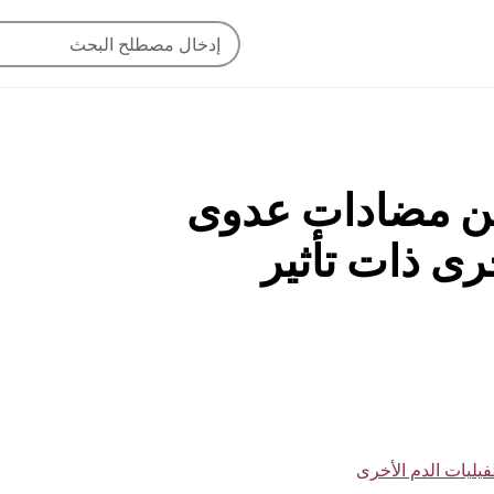
م عن مضادات عدوى
ى ذات تأثير