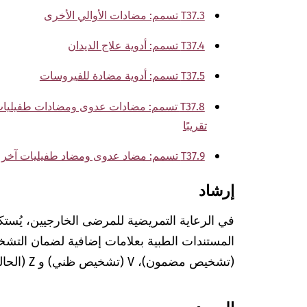
T37.3 تسمم: مضادات الأوالي الأخرى
T37.4 تسمم: أدوية علاج الديدان
T37.5 تسمم: أدوية مضادة للفيروسات
T37.8 تسمم: مضادات عدوى ومضادات طفيلي
تقريبًا
T37.9 تسمم: مضاد عدوى ومضاد طفيليات آخر ذو تأثير جهازي غير محدد تقريبًا
إرشاد
في الرعاية التمريضية للمرضى الخارجيين، يُستك
(تشخيص مضمون)، V (تشخيص ظني) و Z (الحالة بعد التشخيص المعني).