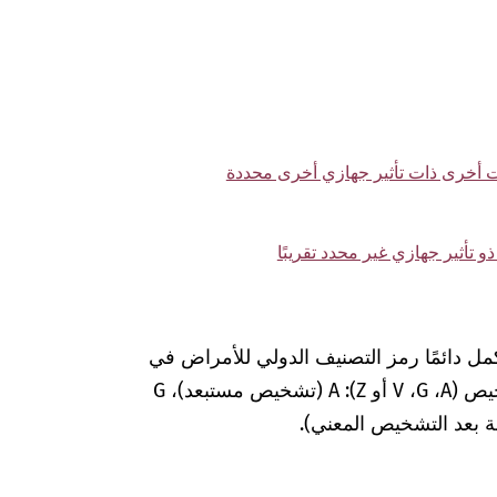
ات أخرى ذات تأثير جهازي أخرى محددة
مل دائمًا رمز التصنيف الدولي للأمراض في
المستندات الطبية بعلامات إضافية لضمان التشخيص (A‏، G‏، V أو Z): A (تشخيص مستبعد)، G