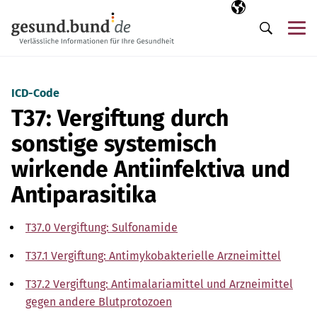
Navigation überspringen
Ausgewählte Sp
DE
Me
Suche
ICD-Code
T37: Vergiftung durch
sonstige systemisch
wirkende Antiinfektiva und
Antiparasitika
T37.0 Vergiftung: Sulfonamide
T37.1 Vergiftung: Antimykobakterielle Arzneimittel
T37.2 Vergiftung: Antimalariamittel und Arzneimittel
gegen andere Blutprotozoen