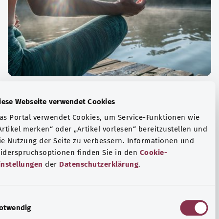
الة الصحية والرفاهية
Diese Webseite verwendet Cookies
ياضة أو التأمل؟ هناك تدابير مختلفة للتعامل مع الضغوط
Das Portal verwendet Cookies, um Service-Funktionen wie
وتر في الحياة اليومية، ولزيادة رفاهية الفرد أو لزيادة الراحة.
„Artikel merken“ oder „Artikel vorlesen“ bereitzustellen u
die Nutzung der Seite zu verbessern. Informationen und
فة المزيد
Widerspruchsoptionen finden Sie in den
Cookie-
Einstellungen
der
Datenschutzerklärung
.
E
Notwendig
i