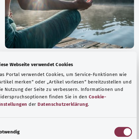
الة الصحية والرفاهية
Diese Webseite verwendet Cookies
ياضة أو التأمل؟ هناك تدابير مختلفة للتعامل مع الضغوط
Das Portal verwendet Cookies, um Service-Funktionen wie
وتر في الحياة اليومية، ولزيادة رفاهية الفرد أو لزيادة الراحة.
„Artikel merken“ oder „Artikel vorlesen“ bereitzustellen u
die Nutzung der Seite zu verbessern. Informationen und
فة المزيد
Widerspruchsoptionen finden Sie in den
Cookie-
Einstellungen
der
Datenschutzerklärung
.
E
Notwendig
i